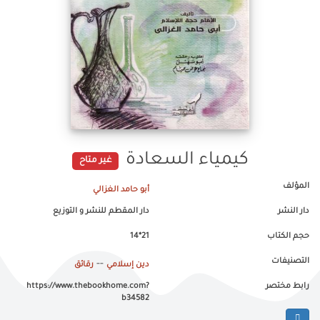
كيمياء السعادة
غير متاح
المؤلف
أبو حامد الغزالي
دار النشر
دار المقطم للنشر و التوزيع
حجم الكتاب
21*14
التصنيفات
--
دين إسلامي
رقائق
رابط مختصر
https://www.thebookhome.com?
b34582