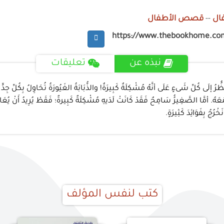
ال
--
قصص الأطفال
https://www.thebookhome.co
نبذه عن
تعليقات
َى كُلِّ شَىءٍ عَلَى أنَّهُ مُشْكِلَةٌ كَبِيرَةٌ! والذُّبَابَةُ الغَيُورَةُ تُحَاوِلُ بِكُلِّ جِدٍّ أن
َعَهُ. أمَّا الصَّغِيرُُ سَامِحٌ فَقَدْ كَانَتْ لَدَيهِ مُشْكِلَةٌ كَبِيرةٌ؛ فَقَطْ يُرِيدُ أَنْ يُعَام
خْرُجُ بِفَوَائِدَ كَثِيرَةٍ.
كتب لنفس المؤلف