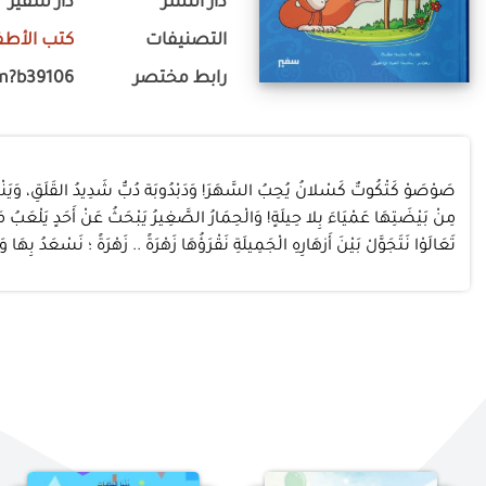
دار النشر
دار سفير
التصنيفات
كتب الأطف
رابط مختصر
m?b39106
صَوْصَوْ كَتْكُوتٌ كَسْلانُ يُحِبُ السَّهَرَ! وَدَبْدُوبَة دُبٌّ شَدِيدُ القَلَقِ، وَيَنْظُُرُ إل
مِنْ بَيْضَتِهَا عَمْيَاءَ بِلا حِيلَةٍ! وَالْحِمَارُ الصَّغِيرُ يَبْحَثُ عَنْ أَحَدٍ يَلْعَبُ م
تَعَالَوْا نَتَجَوَّلْ بَيْنَ أَزهَارِهِ الْجَمِيلَةِ نَقْرَؤُهَا زَهْرَةً .. زَهْرَةً ؛ نَسْعَدُ بِهَا وَنَ