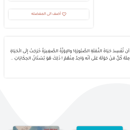
أضف الى المفضله
 تُفْسِدَ حَيَاةَ النَّمْلَةِ الصَّبُورَةِ! والإوَزَّةُ الصَّغِيرَةُ خَرَجَتْ إِلَى الْحَيَاةِ
ِلَهُ كُلُّ مَنْ حَوْلَهُ عَلَى أنّه وَاحِدٌ مِنْهُمْ ! ذَلِكَ هُوَ بُسْتَانُ الحِكَايَاتِ ..