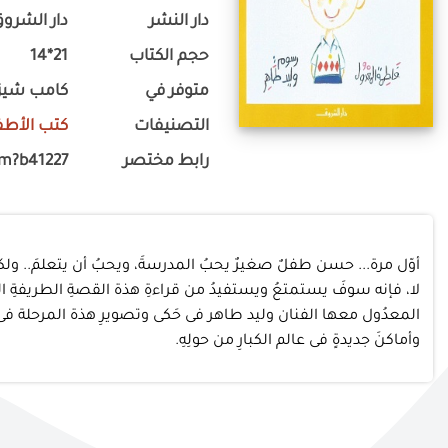
دار النشر
دار الشرو
حجم الكتاب
21*14
متوفر في
كامب شيزا
التصنيفات
كتب الأطف
رابط مختصر
om?b41227
أوّل مرة... حسن طفلٌ صغيرٌ يحبُ المدرسةَ، ويحبُ أن يتعلمَ.. ولكن 
لا، فإنه سوفَ يستمتعُ ويستفيدُ من قراءةِ هذة القصةِ الطريفةِ التى
المعدُول معها الفنان وليد طاهر فى حَكى وتصويرِ هذة المرحلة فى عال
وأماكنَ جديدةٍ فى عالم الكبارِ من حولِهِ.