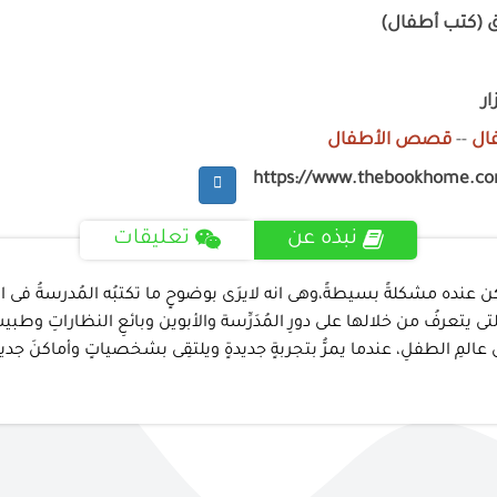
ق (كتب أطفال)
ر
ال
--
قصص الأطفال
https://www.thebookhome.c
نبذه عن
تعليقات
عنده مشكلةً بسيطةً،وهى انه لايرَى بوضوحٍ ما تكتبُه المُدرسةُ فى الفص
 يتعرفُ من خلالها على دورِ المُدَرِّسة والأبوين وبائعِ النظاراتِ وطبي
مِ الطفلِ، عندما يمرُّ بتجربةٍ جديدةٍ ويلتقِى بشخصياتٍ وأماكنَ جديدة