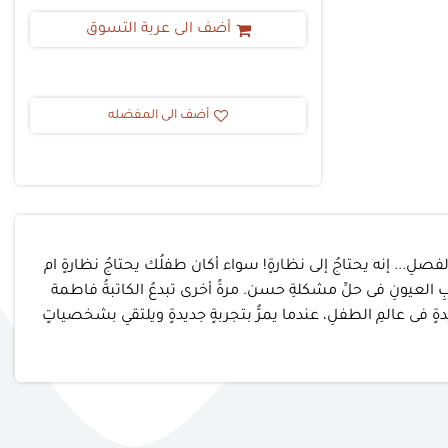
أضف الى عربة التسوق
أضف الى المفضله
لِ... إنه يحتاجُ إلى نظارةٍ! سواء أكان طفلُك يحتاجُ نظارةٍ ام
بِ العيونِ فى حلِّ مشكلةِ حسن. مرةً أخرى تبدعُ الكاتبةُ فاطمة
ٍ فى عالمِ الطفلِ، عندما يمرُّ بتجربةٍ جديدةٍ ويلتقىِ بشخصياتٍ