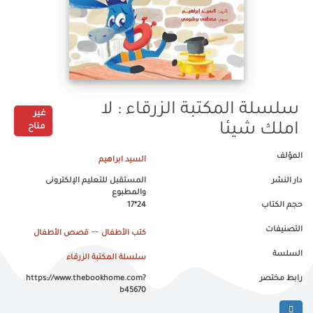
سلسلة المكتبة الزرقاء : لا
غير
املك شيئا
متاح
المؤلف
السيد ابراهيم
دار النشر
المستقبل للتعليم الإلكترونى
والمطبوع
حجم الكتاب
24*17
التصنيفات
--
كتب الأطفال
قصص الأطفال
السلسة
سلسلة المكتبة الزرقاء
رابط مختصر
https://www.thebookhome.com?
b45670