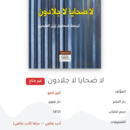
لا ضحايا لا جلادون
غير متاح
المؤلف
ألبير كامو
دار النشر
دار نينوى
حجم الكتاب
21*14
التصنيفات
--
أدب عالمي
دراما (أدب عالمي)