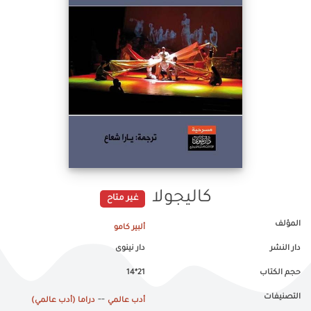
كاليجولا
غير متاح
المؤلف
ألبير كامو
دار النشر
دار نينوى
حجم الكتاب
21*14
التصنيفات
--
أدب عالمي
دراما (أدب عالمي)