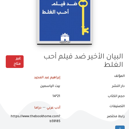
البيان الأخير ضد فيلم أحب
غير
الغلط
متاح
المؤلف
إبراهيم عبد المجيد
دار النشر
بيت الياسمين
حجم الكتاب
21*14
التصنيفات
--
أدب عربي
دراما
رابط مختصر
https://www.thebookhome.com?
b59185