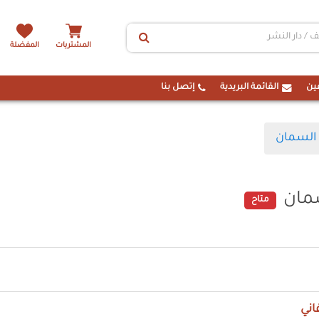
المشتريات
المفضلة
ين
القائمة البريدية
إتصل بنا
 السمان
سمان
متاح
اني