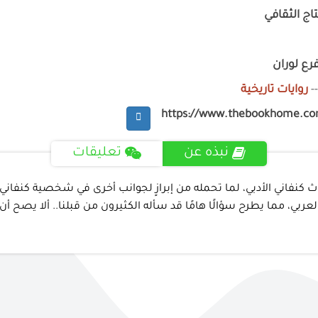
اج الثقافي
رع لوران
-
روايات تاريخية
https://www.thebookhome.c
نبذه عن
تعليقات
تراث كنفاني الأدبي، لما تحمله من إبرازٍ لجوانب أخرى في شخصية كنف
ربي، مما يطرح سؤالًا هامًا قد سأله الكثيرون من قبلنا.. ألا يصح أن