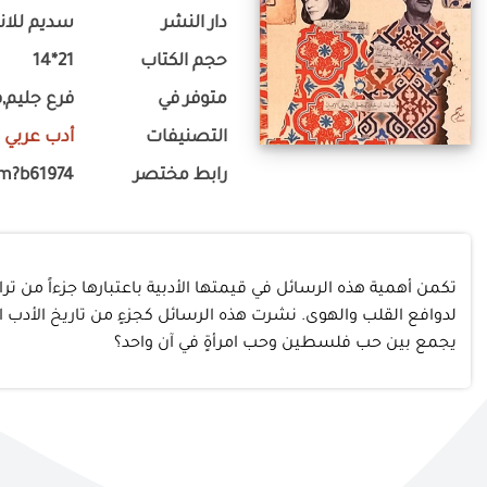
دار النشر
سديم للانت
حجم الكتاب
21*14
متوفر في
فرع جليم,ف
التصنيفات
أدب عربي
-
رابط مختصر
om?b61974
تكمن أهمية هذه الرسائل في قيمتها الأدبية باعتبارها جزءاً من 
لدوافع القلب والهوى. نشرت هذه الرسائل كجزءٍ من تاريخ الأدب الع
يجمع بين حب فلسطين وحب امرأةٍ في آن واحد؟