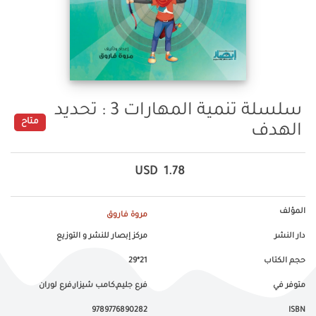
سلسلة تنمية المهارات 3 : تحديد
متاح
الهدف
USD
1.78
المؤلف
مروة فاروق
دار النشر
مركز إبصار للنشر و التوزيع
حجم الكتاب
21*29
متوفر في
فرع جليم,كامب شيزار,فرع لوران
9789776890282
ISBN