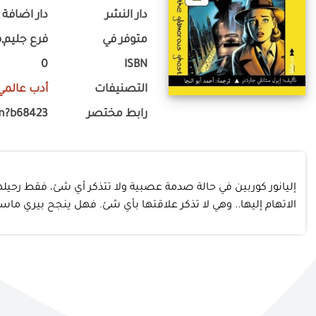
دار النشر
دار اضافة
متوفر في
فرع جليم,ف
0
ISBN
التصنيفات
أدب عالمي
رابط مختصر
m?b68423
إليانور كوربين في حالة صدمة عصبية ولا تتذكر أي شئ، فقط رحيله
الاتهام إليها.. وهي لا تذكر علاقتها بأي شئ. فهل ينجح بيري ماسو