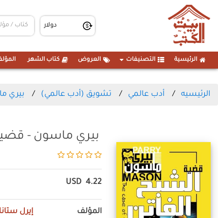
الرئيسية
التصنيفات
العروض
كتاب الشهر
المؤلف
الرئيسيه
أدب عالمي
تشويق (أدب عالمي)
بيري ما
بيري ماسون - قضية
USD
4.22
المؤلف
إيرل ستانل