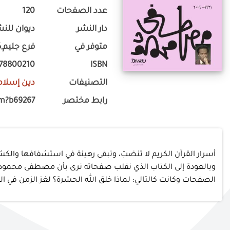
عدد الصفحات
120
دار النشر
ديوان للنش
متوفر في
فرع جليم,ك
778800210
ISBN
التصنيفات
دين إسلام
رابط مختصر
om?b69267
أسرار القرآن الكريم لا تنضبّ، وتبقى رهينة في استشفافها وال
وبالعودة إلى الكتاب الذي نقلب صفحاته نرى بأن مصطفى محمود ال
الصفحات وكانت كالتالي: لماذا خلق الله الحشرة؟ لغز الزمن في القر