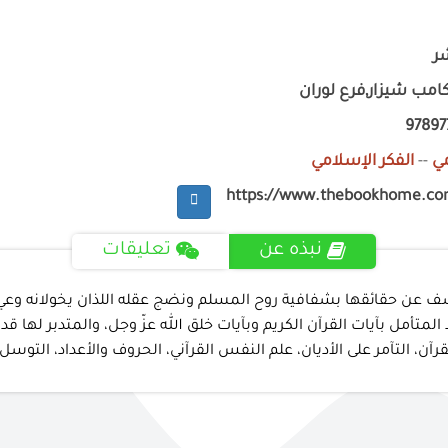
ر
امب شيزار,فرع لوران
9789
ي
--
الفكر الإسلامي
https://www.thebookhome.c
نبذه عن
تعليقات
كشف عن حقائقها بشفافية روح المسلم ونضج عقله اللذان يخولانه وعي
متأمل بآيات القرآن الكريم وبآيات خلق الله عزّ وجل، والمتدبر لها
آن، التآمر على الأديان، علم النفس القرآني، الحروف والأعداد، التوسل