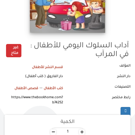
آداب السلوك اليومي للأطفال :
غير
في المرآب
متاح
المؤلف
قسم النشر للأطفال
دار النشر
دار الفاروق ( كتب أطفال)
التصنيفات
--
كتب الأطفال
قصص الأطفال
رابط مختصر
https://www.thebookhome.com?
b74252
الكمية
-
+