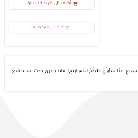
أضف الى عربة التسوق
أضف الى المفضله
للجميعِ: غدًا سأوزِّعُ عليكُمُ الصَّواريخَ!. ماذا يا ترى حدث عندما مُنع