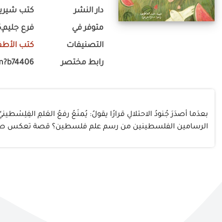
دار النشر
كتب شيرين ne's books
متوفر في
فرع جليم,ك
التصنيفات
كتب الأطف
رابط مختصر
m?b74406
بعدَما أصدَرَ جُنودُ الاحتلالِ قرارًا يقولُ: يُمنَعُ رفعُ العَلمِ الفِلِسْ
الرسامين الفلسطينين من رسم علم فلسطين؟ قصة تعكس صمو