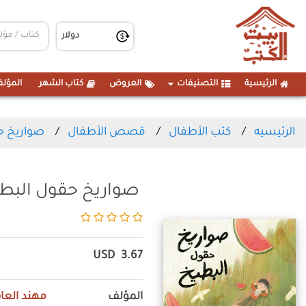
الرئيسية
التصنيفات
العروض
كتاب الشهر
المؤلف
الرئيسيه
كتب الأطفال
قصص الأطفال
صواريخ ح
صواريخ حقول البط
USD
3.67
المؤلف
مهند الع