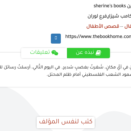
sheri
امب شيزار,فرع لوران
ال
--
قصص الأطفال
https://www.thebookhome.co
نبذه عن
تعليقات
طينيِّ في أيِّ مكانٍ، شَعَرتُ بغضبٍ شديدٍ. في اليومِ التَّالي، أرسلتُ رسائلَ 
د الشعب الفلسطيني أمام ظلم المحتل.
كتب لنفس المؤلف