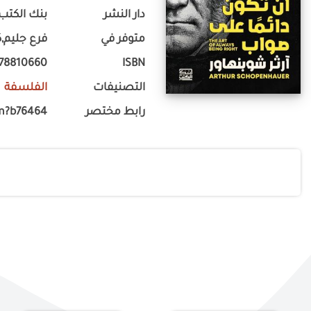
دار النشر
بنك الكتب 
متوفر في
فرع جليم,ك
778810660
ISBN
التصنيفات
الفلسفة
رابط مختصر
m?b76464