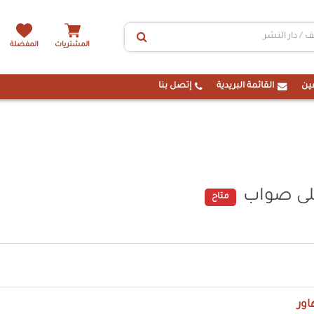
المشتريات
المفضلة
ين
القائمة البريدية
إتصل بنا
على صواب
متاح
اور