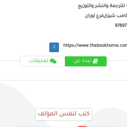
للترجمة والنشر والتوزيع
امب شيزار,فرع لوران
9789
https://www.thebookhome.co
نبذه عن
تعليقات
كتب لنفس المؤلف