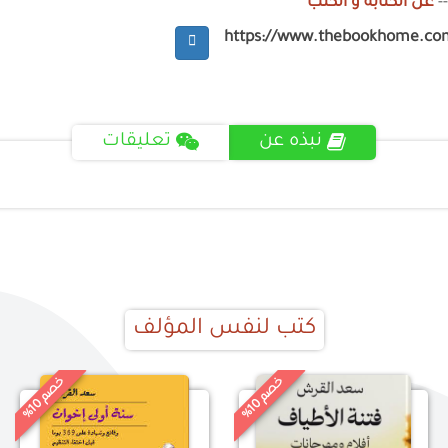
-
عن الكتابة و الكتب
https://www.thebookhome.co
نبذه عن
تعليقات
كتب لنفس المؤلف
خ
%
خ
%
0
0
ص
م
1
ص
م
1