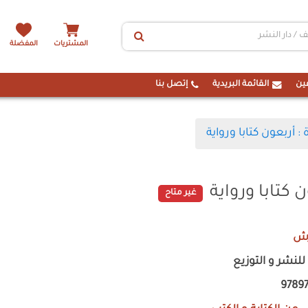
المشتريات
المفضلة
ين
القائمة البريدية
إتصل بنا
 : أربعون كتابا ورواية
ن كتابا ورواية
غير متاح
رش
نشر و التوزيع
9789