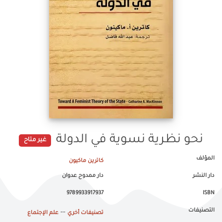
نحو نظرية نسوية في الدولة
غير متاح
المؤلف
كاترين ماكيون
دار النشر
دار ممدوح عدوان
9789933917937
ISBN
التصنيفات
--
تصنيفات أخري
علم الإجتماع