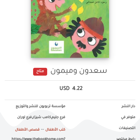
سعدون وميمون
متاح
USD
4.22
دار النشر
مؤسسة تربويون للنشر والتوزيع
متوفر في
فرع جليم,كامب شيزار,فرع لوران
التصنيفات
--
كتب الأطفال
قصص الأطفال
رابط مختصر
https://www.thebookhome.com?