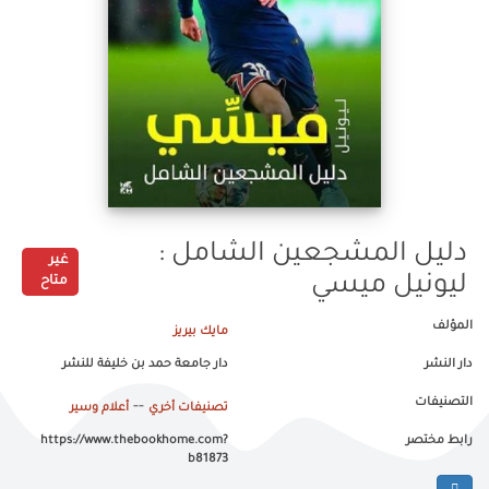
دليل المشجعين الشامل :
غير
ليونيل ميسي
متاح
المؤلف
مايك بيريز
دار النشر
دار جامعة حمد بن خليفة للنشر
التصنيفات
--
تصنيفات أخري
أعلام وسير
رابط مختصر
https://www.thebookhome.com?
b81873