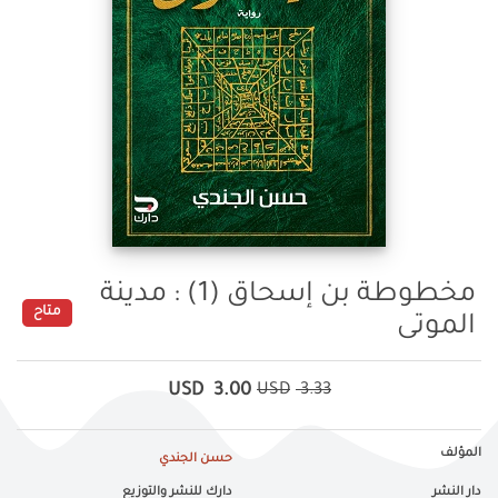
‏مخطوطة بن إسحاق (1) : مدينة
متاح
الموتى
USD
3.00
USD
3.33
المؤلف
حسن الجندي
دار النشر
دارك للنشر والتوزيع