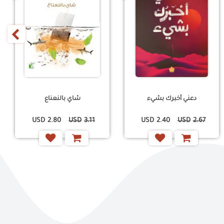
‹
دعني أخبرك بشيء
شاي بالنعناع
USD
2.80
USD
3.11
USD
2.40
USD
2.67