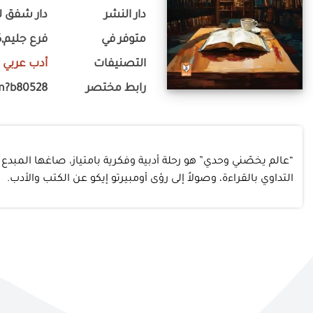
دار النشر
دار شفق ل
متوفر في
فرع جليم,ك
التصنيفات
أدب عربي
-
رابط مختصر
m?b80528
“عالم يخصّني وحدي” هو رحلة أدبية وفكرية بامتياز، صاغها المبدع
التداوي بالقراءة، وصولاً إلى رؤى أومبيرتو إيكو عن الكتب والأدب.