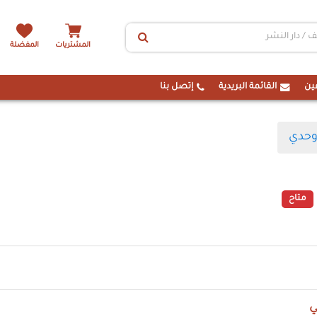
المشتريات
المفضلة
ين
القائمة البريدية
إتصل بنا
وحدي
متاح
ي