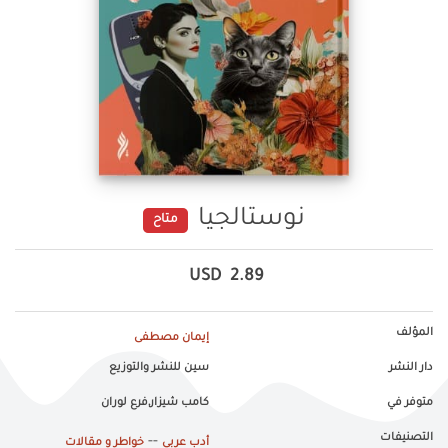
نوستالجيا
متاح
USD
2.89
المؤلف
إيمان مصطفى
دار النشر
سين للنشر والتوزيع
متوفر في
كامب شيزار,فرع لوران
التصنيفات
--
أدب عربي
خواطر و مقالات