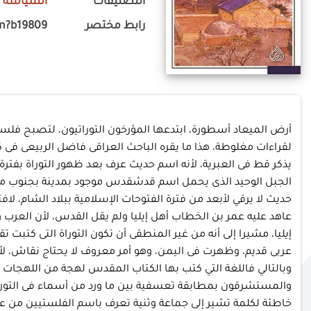
التصنيفات
السياسة
-
رابط مختصر
m?b19809
أرض الميعاد أسطورة، ابتدعها المؤرخون التوراتيون، لتصبح فلس
لقراءات مغلوطة، هذا ما يقره الباحث العراقى فاضل الربيعى 
يذكر قط فى العبرية، لأنه اسم حديث عرف بعد ظهور التوراة بفترة 
الجبل الوحيد الذى يحمل اسم قدشقدس موجود بمدينة بجنوب مدينة
عاهد عليه عمر بن الخطاب أهل إيليا ولم يقل القدس، لأن العرب 
عربى قديم، وظهرت فى اليمن، وهو أمر معروف لا يحتاج نقاش، لأن ال
وبالتالي فاللغة التي كتب بها الكتاب المقدس لهجة من اللهجات ا
والمستشرقون بمطابقة تعسفية بين ما ورد من أسماء فى التوراة
خاطئة لكلمة تشير إلى جماعة وثنية تعرف باسم الفلستيين من عبا