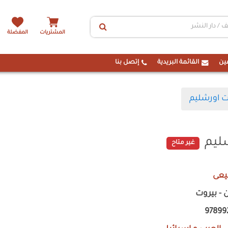
المشتريات
المفضلة
ين
القائمة البريدية
إتصل بنا
 اورشليم
ليم
غير متاح
يعى
ن - بيروت
97899