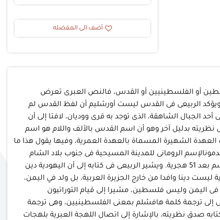
أضف الى المفضله
 فلسطين أو الفلسطينيين أو القدس، فالنص العبرى تعرض
ويؤكد الربيعى فى القدس ليست أورشليم أن لفظ القدس لم
حد الجبال الشاهقة، الذى توجد به قرى ووديان، لافتا إلى أن
نظريته بدليل آخر وهو أن اسم القدس بالألف واللام هو اسم
 هجرية عندما دخل عمر بن الخطاب بلاد الشام كتب العهدة الشهيرة المسماة بالعهدة العمرية، وفيها يقول هذا ما
مونالإسم الرومانى للمدينة المسيحية فى جنوب بلاد الشام
إيليا، مشيرا إلى أنه من غير المنطقى أن تكون التوراة التى كتبت تقريبا نحو 500 سنة قبل الميلاد أن تكون ذكرت أنه سوف يظهر هذا الإسم بعد 51 هجرية. ويشير الربيعى فى كتابه إلى أن اليهودية دين
 ليست دينا وافدا من خارج الجزيرة العربية، بل ولد في اليمن،
ت فى اليمن وليس فلسطين، مشيرا إلى قيام التوراتيون
ى إلى ترجمة كلمة هافشلم بمعنى الفلسطينيين، وهى ترجمة
ابه صدق نظريته، بالإشارة إلى اتصال اللهجة العبرية بلهجات