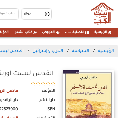
الرئيسية
التصنيفات
العروض
كتاب الشهر
المؤلف
الرئيسيه
السياسة
العرب و إسرائيل
القدس ليست
القدس ليست اورش
المؤلف
فاضل الرب
دار النشر
دار الرافدي
22623900
ISBN