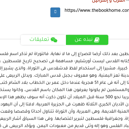
-
العرب و إسرائيل
https://www.thebookhome.co
نبذه عن
تعليقات
طين بعد ذلك أرضا للصراع إلى ما لا نهاية، فالتوراة لم تذكر اسم
فى كتابه القدس ليست أورشليم- مساهمة فى تصحيح تاريخ فلسطين. 
كبيرة، مشيرا إلى استخدام لفظ قدشقدس فى التوراة، والذى يشير إلى أ
 تعز اليمنية، وهو معروف بـجبل قدس المبارك. ويدلل الربيعى على 
حديث لا يرقي لأبعد من فترة الفتوحات الإسلامية ببلاد الشام، لافتا إلى أنه فى عام 51
والمسلمين لم يكونوا يعرفون هذا المكان باسم القدس، وكانوا يستخد
أديان الكبري الثلاثة ظهرت فى الجزيرة العربية، لافتا إلى أن اليهودية
لمنية القديمة، وهى العبرية، وأن التوراة تتناول أحداثا وقصصا وقع
، وجغرافية فلسطين لتبرير اغتصابها. وفى هذا السياق أشار الربيع
د الفلس وهو إله وثنى قديم من معبودات اليمن. ويؤكد الربيعى فى كت