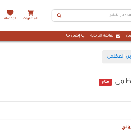
المشتريات
المفضلة
ين
القائمة البريدية
إتصل بنا
ين العظمى
عظمى
متاح
رودي