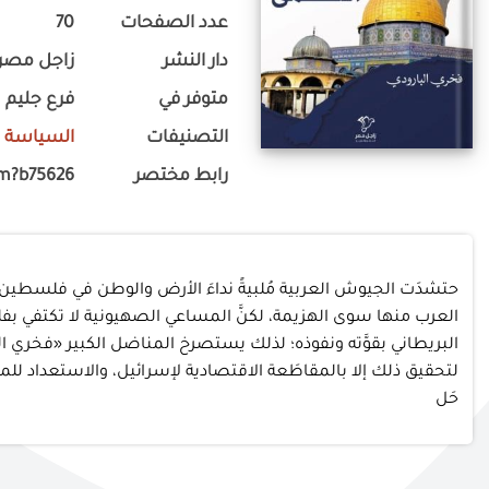
عدد الصفحات
70
دار النشر
زاجل مصر 
متوفر في
فرع جليم
التصنيفات
السياسة
-
رابط مختصر
om?b75626
حتشدَت الجيوش العربية مُلبيةً نداءَ الأرض والوطن في فلسطين،
العرب منها سوى الهزيمة، لكنَّ المساعي الصهيونية لا تكتفي بفلس
لتحقيق ذلك إلا بالمقاطَعة الاقتصادية لإسرائيل، والاستعداد للم
حَل