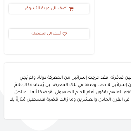
أضف الى عربة التسوق
أضف الى المفضله
دمَّرته؛ فقد خرجت إسرائيل من المعركة دولة، ولم يَجنِ
سرائيل لا تقف وحدَها في تلك المعركة، بل يُساندها الإعلامُ
البريطاني بقوَّته ونفوذه؛ لذلك يستصرخ المناضل الكبير «فخري البارودي» شبابَ الأمة بعد أقل من عامَين على سقوط فلسطين عام ١٩٤٧م، لعلهم يقفون أمام الحلم الصهيوني، مُوضحًا أنه لا مناصَ
حن في القرن الحادي والعشرين وما زالت قضية فلسطين مُثارةً بلا