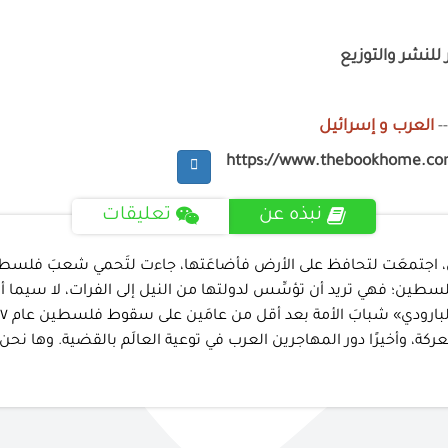
للنشر والتوزيع
-
العرب و إسرائيل
https://www.thebookhome.c
نبذه عن
تعليقات
 اجتمعَت لتحافظ على الأرض فأضاعَتها، جاءت لتَحمي شعبَ فلسطين ف
طين؛ فهي تريد أن تؤسِّس لدولتها من النيل إلى الفرات، لا سيما أن إ
عركة، وأخيرًا دور المهاجرين العرب في توعية العالَم بالقضية. وها ن