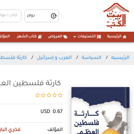
الرئيسية
التصنيفات
العروض
كتاب الشهر
المؤلف
الرئيسيه
السياسة
العرب و إسرائيل
كارثة فلسط
كارثة فلسطين ال
USD
0.67
المؤلف
فخري البا