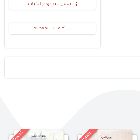
أعلمنى عند توفر الكتاب
أضف الى المفضله
خ
%
خ
%