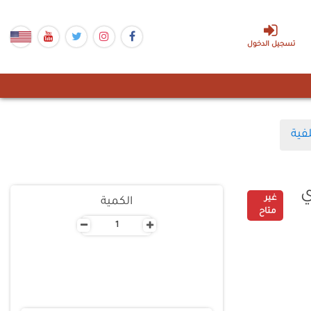
تسجيل الدخول
فية
ي
غير
الكمية
متاح
-
+