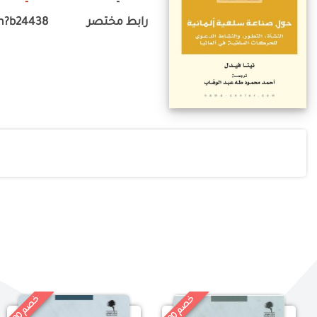
رابط مختصر
m?b24438
خ
%
خ
%