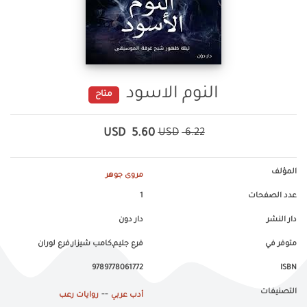
النوم الاسود
متاح
USD
5.60
USD
6.22
المؤلف
مروى جوهر
عدد الصفحات
1
دار النشر
دار دون
متوفر في
فرع جليم,كامب شيزار,فرع لوران
9789778061772
ISBN
التصنيفات
--
أدب عربي
روايات رعب