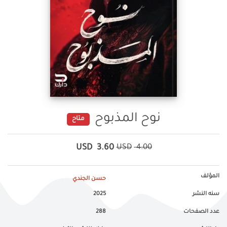
نوح المذبوح
متاح
USD
3.60
USD
4.00
المؤلف
حسن الجندي
سنه النشر
2025
عدد الصفحات
288