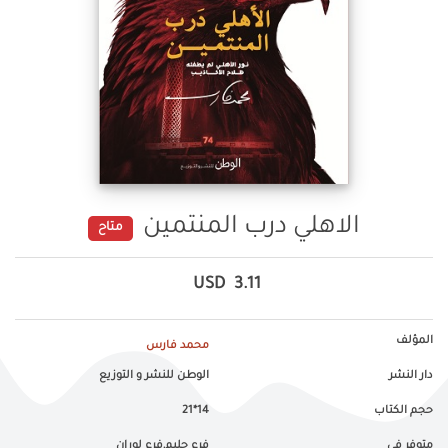
الاهلي درب المنتمين
متاح
USD
3.11
المؤلف
محمد فارس
دار النشر
الوطن للنشر و التوزيع
حجم الكتاب
14*21
متوفر في
فرع جليم,فرع لوران