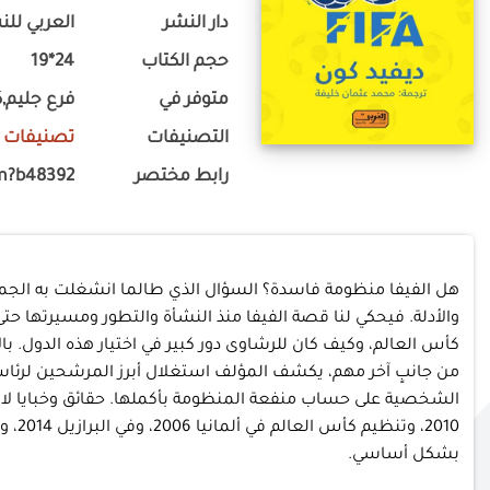
دار النشر
العربي للن
حجم الكتاب
24*19
متوفر في
فرع جليم,
التصنيفات
تصنيفات 
رابط مختصر
m?b48392
هل الفيفا منظومة فاسدة؟ السؤال الذي طالما انشغلت به الجماهير
والأدلة. فيحكي لنا قصة الفيفا منذ النشأة والتطور ومسيرتها حتى
كأس العالم، وكيف كان للرشاوى دور كبير في اختيار هذه الدول. با
من جانبٍ آخر مهم، يكشف المؤلف استغلال أبرز المرشحين لرئاسة ا
الشخصية على حساب منفعة المنظومة بأكملها. حقائق وخبايا لا ن
بشكل أساسي.