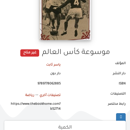
موسوعة كأس العالم
غير متاح
المؤلف
ياسر ثابت
دار النشر
دار دون
9789778062885
ISBN
التصنيفات
--
تصنيفات أخري
رياضة
رابط مختصر
https://www.thebookhome.com?
b52714
الكمية