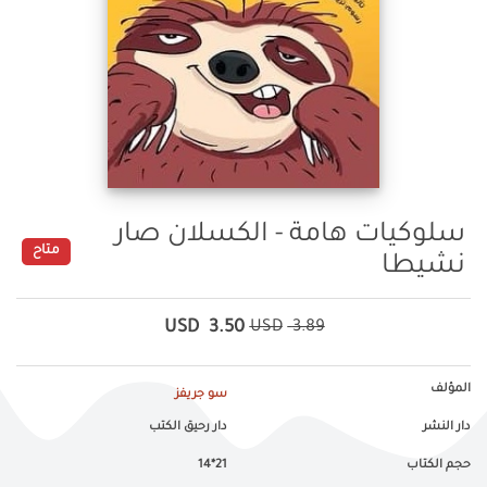
سلوكيات هامة - الكسلان صار
متاح
نشيطا
USD
3.50
USD
3.89
المؤلف
سو جريفز
دار النشر
دار رحيق الكتب
حجم الكتاب
21*14