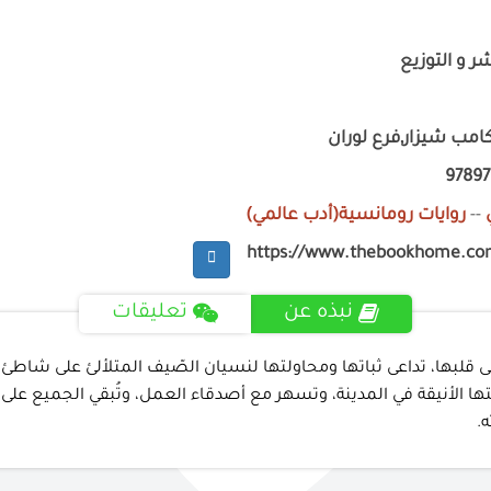
شر و التوزيع
امب شيزار,فرع لوران
9789
--
روايات رومانسية(أدب عالمي)
https://www.thebookhome.co
نبذه عن
تعليقات
ى قلبها، تداعى ثباتها ومحاولتها لنسيان الصّيف المتلألئ على شاطئ 
الأنيقة في المدينة، وتسهر مع أصدقاء العمل، وتُبقي الجميع على م
.