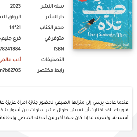
سنه النشر
2023
دار النشر
الرواق للن
حجم الكتاب
21*14
متوفر في
فرع جليم,ك
778241884
ISBN
التصنيفات
أدب عالمي
رابط مختصر
m?b62705
عندما عادت بِرسي إلى منزلها الصيفي لحضور جنازة امرأة عزيزة عل
فلوريك. لقد اختارت أن تعيش طوال عشر سنوات بين أسوار شقتها 
أفسدته، ولتعرف ما إذا كان حبها أكبر من أخطاء الماضي وإخفاقاته