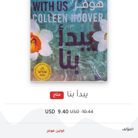
يبدأ بنا
متاح
USD
9.40
USD
10.44
المؤلف
كولين هوفر