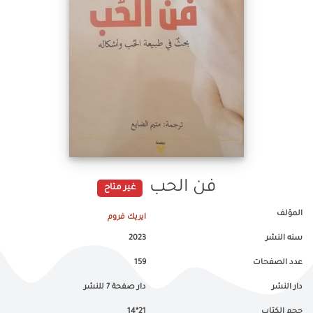
فن الحب
غير متاح
المؤلف
ايريك فروم
سنه النشر
2023
عدد الصفحات
159
دار النشر
دار صفحة 7 للنشر
حجم الكتاب
21*14