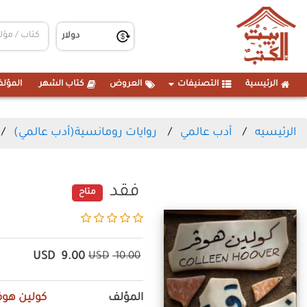
الرئيسية
التصنيفات
العروض
كتاب الشهر
المؤلف
الرئيسيه
أدب عالمي
روايات رومانسية(أدب عالمي)
فقد
متاح
USD
9.00
USD
10.00
المؤلف
كولين هوف