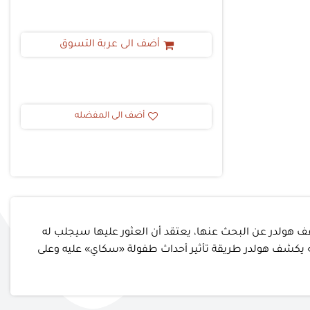
أضف الى عربة التسوق
أضف الى المفضله
َف هولدر عن البحث عنها، يعتقد أن العثور عليها سيجلب له
 «فقد» يكشف هولدر طريقة تأثير أحداث طفولة «سكاي» عليه وعلى