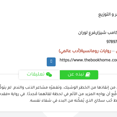
 و التوزيع
امب شيزار,فرع لوران
9789
--
روايات رومانسية(أدب عالمي)
https://www.thebookhome.c
نبذه عن
تعليقات
من إنقاذها من الخطر الوشيك، وتغمرُه مشاعر الذنب والندم. لم يتوقّ
توقَّع أن يواجِه المزيد من الألَم في لحظة لقائهما مُجددًا. في رواية
قط حُب سكاي الذي يُمكِّنه من البدء في شفاء نفسه.