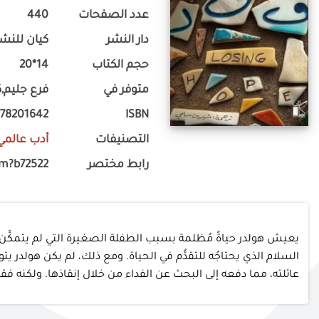
عدد الصفحات
440
دار النشر
كيان للنشر
حجم الكتاب
14*20
متوفر في
فرع جليم,ك
778201642
ISBN
التصنيفات
أدب عالمي
رابط مختصر
om?b72522
يعيش هولدر حياةً مُظلمة بسبب الطفلة الصغيرة التي لم يتمكَّن 
السلام الذي يحتاجُه للتقدُّم في الحياة. ومع ذلك، لم يكن هولدر ي
عائلته، مما دفعه إلى البحث عن الفداء من خلال إنقاذها. ولكنه ف