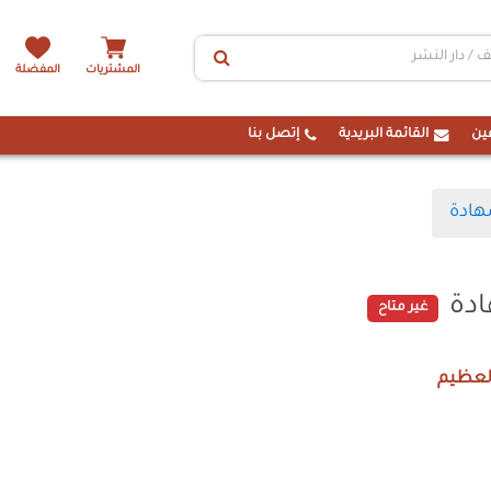
المشتريات
المفضلة
ين
القائمة البريدية
إتصل بنا
هادة
دة
غير متاح
لعظيم