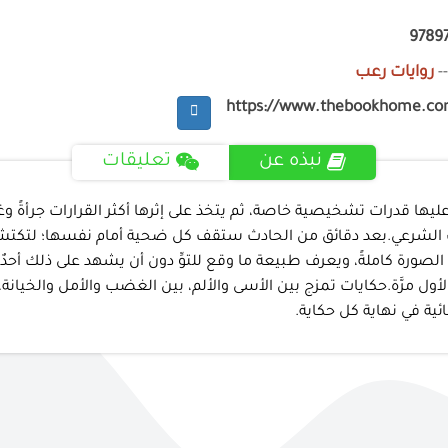
9789
-
روايات رعب
https://www.thebookhome.c
نبذه عن
تعليقات
عليها قدرات تشخيصية خاصة، ثم يتخذ على إثرها أكثر القرارات جرأةً 
 الشرعي.بعد دقائق من الحادث ستقف كل ضحية أمام نفسها؛ لتكتشف
لصورة كاملةً، ويعرف طبيعة ما وقع للتوِّ دون أن يشهد على ذلك أحدٌ.
رَّة.حكايات تمزج بين الأسى والألم، بين الغضب والأمل والخيانة، 
ية في نهاية كل حكاية.