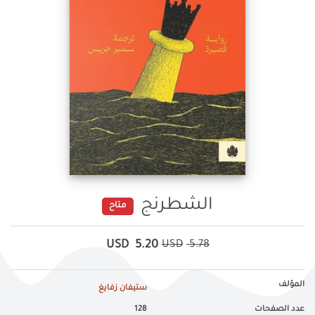
الشطرنج
متاح
USD
5.20
USD
5.78
المؤلف
ستيفان زفايغ
عدد الصفحات
128