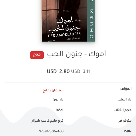
آموك - جنون الحب
متاح
USD
2.80
USD
3.11
المؤلف
ستيفان زفايغ
دار النشر
دار دون
حجم الكتاب
21*14
متوفر في
فرع جليم,كامب شيزار
9789778062403
ISBN