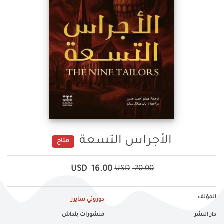
الأجراس التسعة
متاح
USD
16.00
USD
20.00
المؤلف
دوروثي سايرز
دار النشر
منشورات بلداش