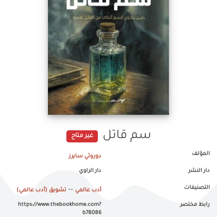
سم قاتل
غير متاح
المؤلف
دوروثي سايرز
دار النشر
دار الراوي
التصنيفات
--
أدب عالمي
تشويق (أدب عالمي)
رابط مختصر
https://www.thebookhome.com?
b78086