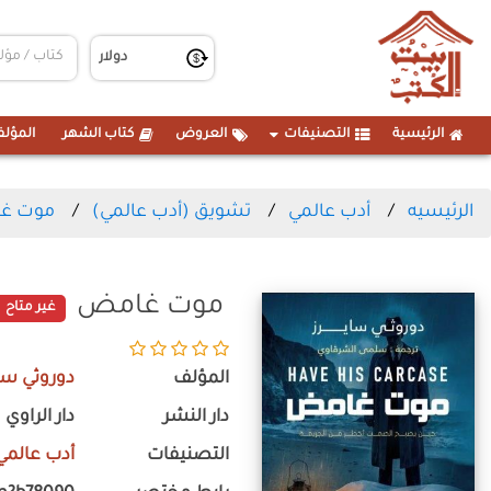
الرئيسية
التصنيفات
العروض
كتاب الشهر
المؤلف
الرئيسيه
أدب عالمي
تشويق (أدب عالمي)
موت غ
موت غامض
غير متاح
المؤلف
دوروثي ساي
دار النشر
دار الراوي
التصنيفات
أدب عالمي