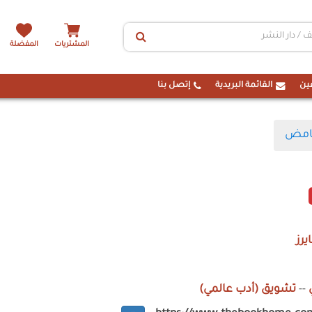
المشتريات
المفضلة
ين
القائمة البريدية
إتصل بنا
امض
رز
--
تشويق (أدب عالمي)