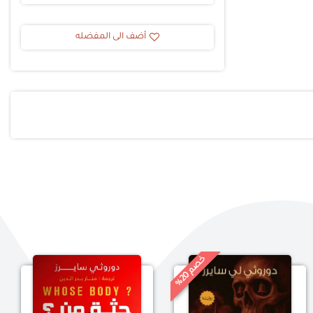
أضف الى المفضله
خ
%
0
ص
م
2