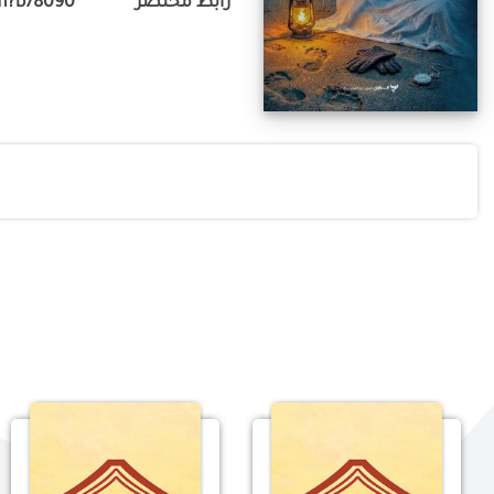
رابط مختصر
m?b78090