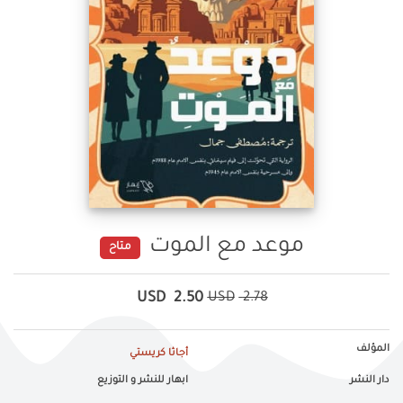
موعد مع الموت
متاح
USD
2.50
USD
2.78
المؤلف
أجاثا كريستي
دار النشر
ابهار للنشر و التوزيع