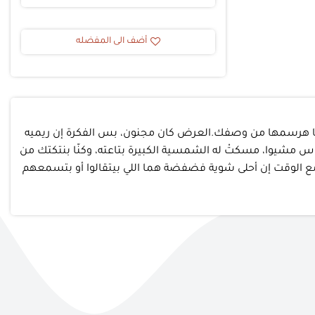
أضف الى المفضله
لمطار قبلها بفترة، يعني باقي 6 ساعات كدة، ليه؟- اوصفهالي، وأنا هرسمها من وصفك.العرض كان مجنون، بس الفكرة إن ريميه
اس مشيوا، مسكتْ له الشمسية الكبيرة بتاعته، وكنّا بنتكتك من
مع الوقت إن أحلى شوية فضفضة هما اللي بيتقالوا أو بتسمعهم