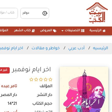
الرئيسية
التصنيفات
العروض
كتاب الشهر
المؤلف
الرئيسيه
أدب عربي
خواطر و مقالات
اخر ايام نوفمب
اخر ايام نوفمبر
غير مت
المؤلف
تامر عبده 
دار النشر
دار المصرى
حجم الكتاب
21*14