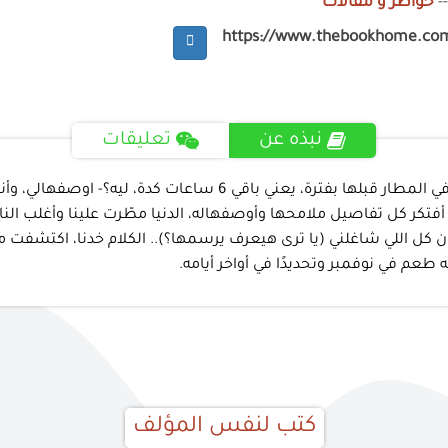
-
خواطر و مقالات
https://www.thebookhome.co
نبذه عن
تعليقات
- قدامك وقت قد ايه على طيارتك؟- عشر ساعات، بس لازم أكون في ا
تكر كل تفاصيل ملامحها وأوصفهاله، الدنيا مطّرت علينا وأغلب الن
 كل اللي شاغلني (يا ترى هيعرف يرسمها؟).. الكلام خدنا، اكتشفت 
عم في نوفمبر وتحديدًا في أواخر أيامه.
كتب لنفس المؤلف