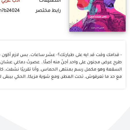
التصنيفات
أدب عربي
-
رابط مختصر
m?b24024
طرح عرض مجنون على واحد أجنّ منه أصلًا.. عصرتْ دماغي عشان أف
السقعة وهو مكمل رسم بمنتهى الحماس، وأنا تقريبًا نشفت، كان
مع حد ما تعرفوش، تحت المطر، ومع شوية مزيكا، الحكي بيبقى له ط