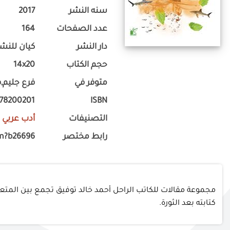
سنه النشر
2017
عدد الصفحات
164
دار النشر
كيان للنشر
حجم الكتاب
14x20
متوفر في
فرع جليم,ف
778200201
ISBN
التصنيفات
أدب عربي
-
رابط مختصر
m?b26696
مجموعة مقالات للكاتب الراحل أحمد خالد توفيق تجمع بين المتعة 
كتابته بعد الثورة.