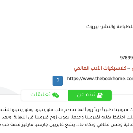
ر للطباعة والنشر- بيروت
97899
--
كلاسيكيات الأدب العالمي
https://www.thebookhome.c
نبذه عن
تعليقات
رت فيرمينا طبيباً ثرياً زوجاً لها تحطم قلب فلورنتينو. وفلورينتينو ا
 السنين حتى وصل إلى ٦٢٢ علاقة. لكنه مع ذلك احتفظ بقلبه لفيرمينا وحدها. يموت زوج فير
ية عالية وحس فكاهي وذكاء حاد، يتتبع غابرييل جارسيا ماركيز قصة 