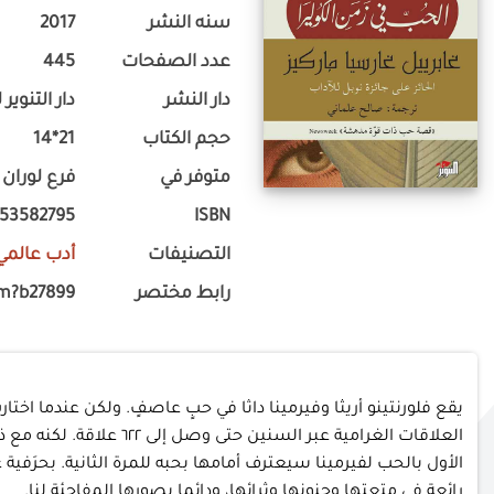
سنه النشر
2017
عدد الصفحات
445
دار النشر
دار التنوي
حجم الكتاب
21*14
متوفر في
فرع لوران
53582795
ISBN
التصنيفات
أدب عالمي
رابط مختصر
om?b27899
يقع فلورنتينو أريثا وفيرمينا داثا في حبٍ عاصفٍ. ولكن عندما اختا
العلاقات الغرامية عبر
الأول بالحب لفيرمينا سيعترف أمامها بحبه للمرة الثانية. بحرَف
رائعة في متعتها وجنونها وثرائها، ودائما بصورها المفاجئة لنا.