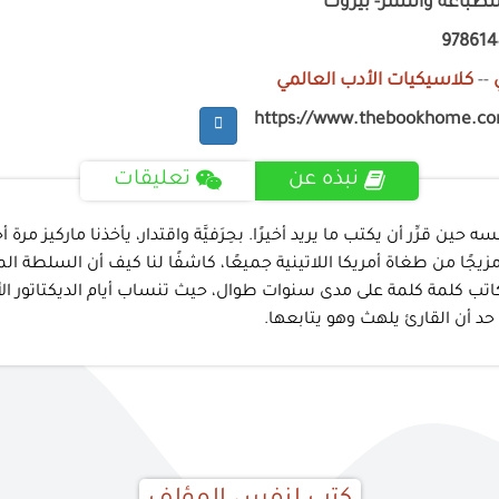
ر للطباعة والنشر- بيروت
978614
--
كلاسيكيات الأدب العالمي
https://www.thebookhome.c
نبذه عن
تعليقات
ين قرِّر أن يكتب ما يريد أخيرًا. بحِرَفيَّة واقتدار، يأخذنا ماركيز مرة
يجًا من طغاة أمريكا اللاتينية جميعًا، كاشفًا لنا كيف أن السلطة 
ب كلمة كلمة على مدى سنوات طوال، حيث تنساب أيام الديكتاتور الأخير
حد أن القارئ يلهث وهو يتابعها.