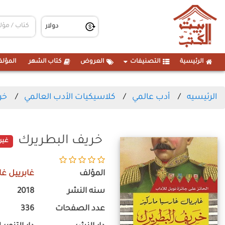
الرئيسية
التصنيفات
العروض
كتاب الشهر
المؤلف
الرئيسيه
أدب عالمي
كلاسيكيات الأدب العالمي
خر
خريف البطريرك
غير
المؤلف
غابرييل غا
سنه النشر
2018
عدد الصفحات
336