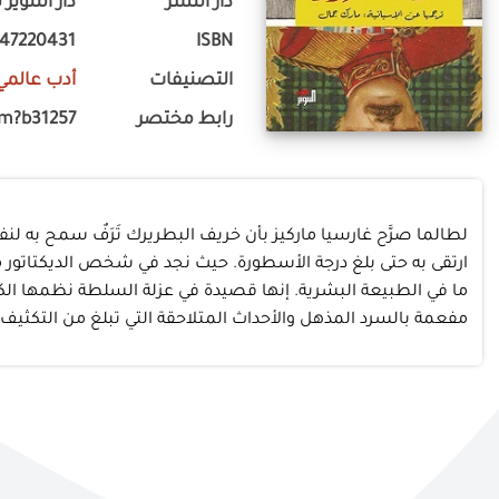
دار النشر
دار التنوي
47220431
ISBN
التصنيفات
أدب عالمي
رابط مختصر
om?b31257
لطالما صرَّح غارسيا ماركيز بأن خريف البطريرك تَرَفٌ سمح به لنفسه ح
ارتقى به حتى بلغ درجة الأسطورة. حيث نجد في شخص الديكتاتور مز
ما في الطبيعة البشرية. إنها قصيدة في عزلة السلطة نظمها الكات
مفعمة بالسرد المذهل والأحداث المتلاحقة التي تبلغ من التكثيف 