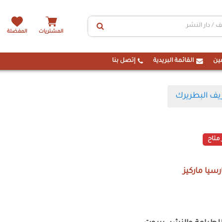
المشتريات
المفضلة
ين
القائمة البريدية
إتصل بنا
يف البطريرك
 متاح
رسيا ماركيز