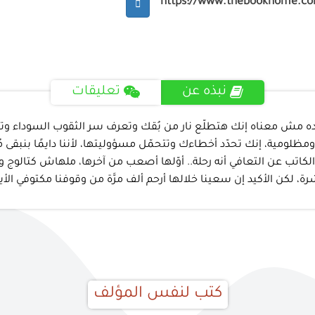
https://www.thebookhome.c
نبذه عن
تعليقات
ده مش معناه إنك هتطلّع نار من بُقك وتعرف سر الثقوب السوداء وتوق
ظلومية، إنك تحدّد أخطاءك وتتحمّل مسؤوليتها، لأننا دايمًا بنبقى 
ول الكاتب عن التعافي أنه رحلة.. أوّلها أصعب من آخرها، ملهاش كتالوج
لكن الأكيد إن سعينا خلالها أرحم ألف مرَّة من وقوفنا مكتوفي الأيد
كتب لنفس المؤلف