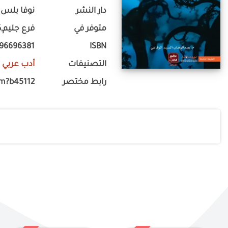
دار النشر
نوفا بلس ل
متوفر في
فرع جليم,ك
96696381
ISBN
التصنيفات
أدب عربي
-
رابط مختصر
om?b45112