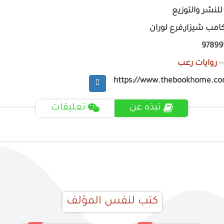
لنشر والتوزيع
امب شيزار,فرع لوران
97899
-
روايات رعب
https://www.thebookhome.c
نبذه عن
تعليقات
كتب لنفس المؤلف