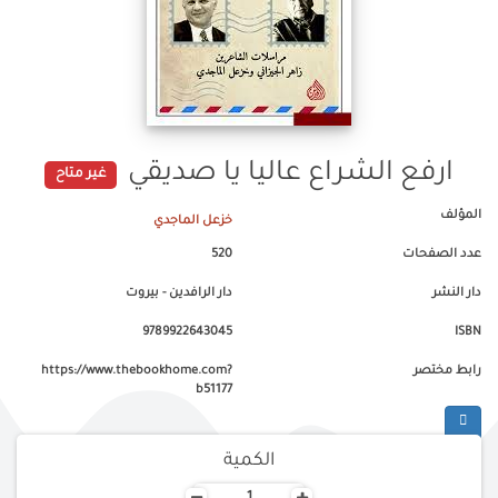
ارفع الشراع عاليا يا صديقي
غير متاح
المؤلف
خزعل الماجدي
عدد الصفحات
520
دار النشر
دار الرافدين - بيروت
9789922643045
ISBN
رابط مختصر
https://www.thebookhome.com?
b51177
الكمية