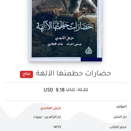
حضارات حطمتها الآلهة
متاح
USD
9.18
USD
10.20
المؤلف
خزعل الماجدي
دار النشر
دار الرافدين - بيروت
حجم الكتاب
21*14